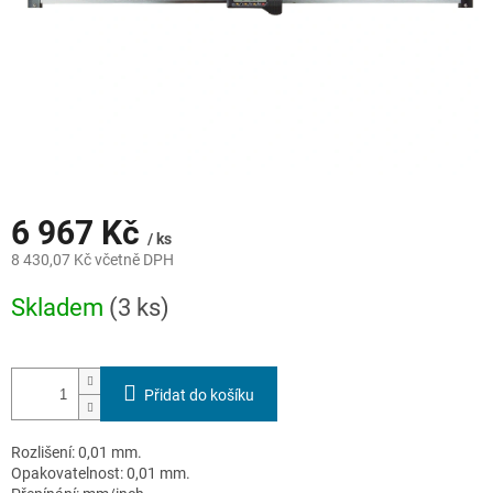
6 967 Kč
/ ks
8 430,07 Kč včetně DPH
Měrná
Skladem
(3 ks)
cena:
Přidat do košíku
Rozlišení: 0,01 mm.
Opakovatelnost: 0,01 mm.