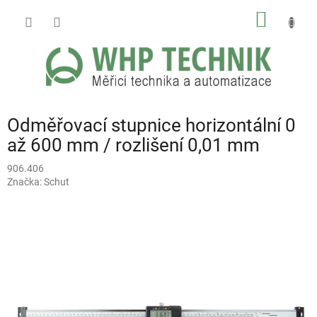
Přejít
NÁKUP
na
obsah
KOŠÍK
Odměřovací stupnice horizontální 0
až 600 mm / rozlišení 0,01 mm
906.406
Značka:
Schut