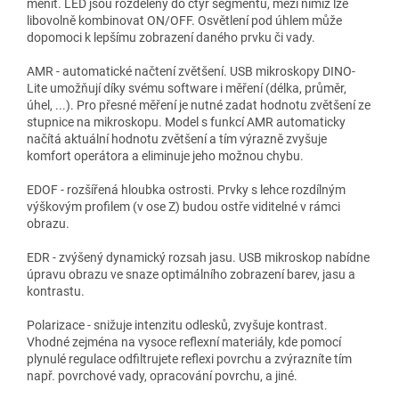
měnit. LED jsou rozděleny do čtyř segmentů, mezi nimiž lze
libovolně kombinovat ON/OFF. Osvětlení pod úhlem může
dopomoci k lepšímu zobrazení daného prvku či vady.
AMR - automatické načtení zvětšení. USB mikroskopy DINO-
Lite umožňují díky svému software i měření (délka, průměr,
úhel, ...). Pro přesné měření je nutné zadat hodnotu zvětšení ze
stupnice na mikroskopu. Model s funkcí AMR automaticky
načítá aktuální hodnotu zvětšení a tím výrazně zvyšuje
komfort operátora a eliminuje jeho možnou chybu.
EDOF - rozšířená hloubka ostrosti. Prvky s lehce rozdílným
výškovým profilem (v ose Z) budou ostře viditelné v rámci
obrazu.
EDR - zvýšený dynamický rozsah jasu. USB mikroskop nabídne
úpravu obrazu ve snaze optimálního zobrazení barev, jasu a
kontrastu.
Polarizace - snižuje intenzitu odlesků, zvyšuje kontrast.
Vhodné zejména na vysoce reflexní materiály, kde pomocí
plynulé regulace odfiltrujete reflexi povrchu a zvýrazníte tím
např. povrchové vady, opracování povrchu, a jiné.