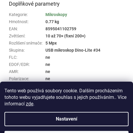
Doplňkové parametry
Kategorie
:
Mikroskopy
Hmotnost
:
0.77 kg
EAN
:
8595041102759
Zvětšení
:
10 až 70× (fixní 200×)
Rozlišení snímače
:
5 Mpx
Skupina
:
USB mikroskop Dino-Lite #34
FLC
:
ne
EDOF/EDR
:
ne
AMR
:
ne
Polarizace
:
ne
Kovové tělo
:
ano
Tento web používá soubory cookie. Dalším procházením
tohoto webu vyjadřujete souhlas s jejich používáním.. Více
Z
informací
zde
.
á
Vytvořil Shoptet
p
Nastavení
a
t
Copyright 2026
E-shop WHP TECHNIK
. Všechna práva