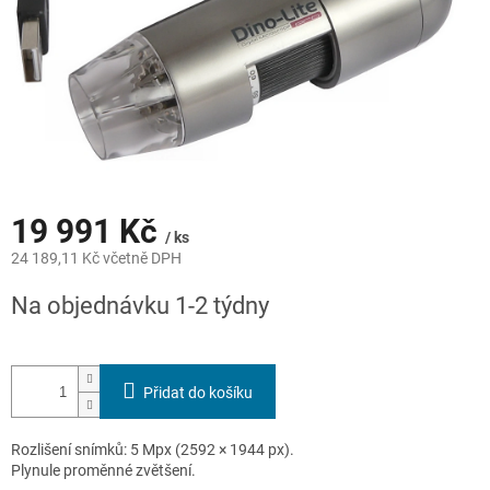
19 991 Kč
/ ks
24 189,11 Kč včetně DPH
Měrná
Na objednávku 1-2 týdny
cena:
Přidat do košíku
Rozlišení snímků: 5 Mpx (2592 × 1944 px).
Plynule proměnné zvětšení.