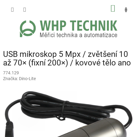
Přejít
NÁKUP
na
obsah
KOŠÍK
USB mikroskop 5 Mpx / zvětšení 10
až 70× (fixní 200×) / kovové tělo ano
774.129
Značka:
Dino-Lite