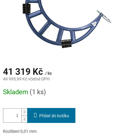
41 319 Kč
/ ks
49 995,99 Kč včetně DPH
Měrná
Skladem
(1 ks)
cena:
Přidat do košíku
Rozlišení 0,01 mm.