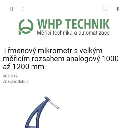
Přejít
NÁKUP
na
obsah
KOŠÍK
Třmenový mikrometr s velkým
měřicím rozsahem analogový 1000
až 1200 mm
906.019
Značka:
Schut