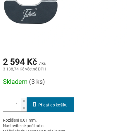
2 594 Kč
/ ks
3 138,74 Kč včetně DPH
Měrná
Skladem
(3 ks)
cena:
Přidat do košíku
Rozlišení 0,01 mm.
Nastavitelné počítadlo.