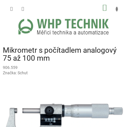
Přejít
NÁKUP
na
obsah
KOŠÍK
Mikrometr s počítadlem analogový
75 až 100 mm
906.559
Značka:
Schut