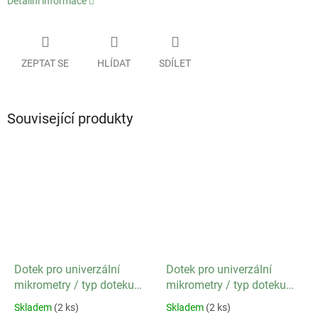
Detailní informace
ZEPTAT SE
HLÍDAT
SDÍLET
Související produkty
Dotek pro univerzální
Dotek pro univerzální
mikrometry / typ doteku
mikrometry / typ doteku
Plochý
Kulový
Skladem
(2 ks)
Skladem
(2 ks)