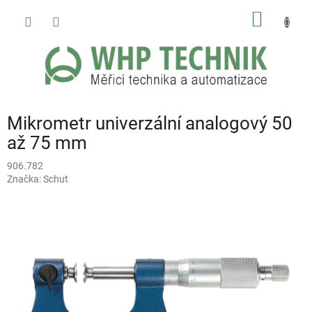
Přejít
NÁKUP
na
obsah
KOŠÍK
Mikrometr univerzální analogový 50
až 75 mm
906.782
Značka:
Schut