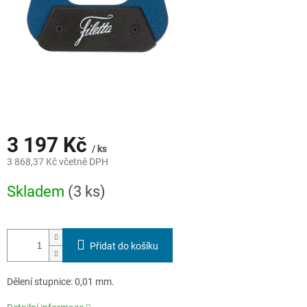
3 197 Kč
/ ks
3 868,37 Kč včetně DPH
Měrná
Skladem
(3 ks)
cena:
Přidat do košíku
Dělení stupnice: 0,01 mm.