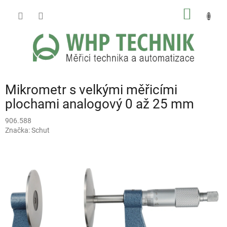
Přejít
NÁKUP
na
obsah
KOŠÍK
Mikrometr s velkými měřicími
plochami analogový 0 až 25 mm
906.588
Značka:
Schut