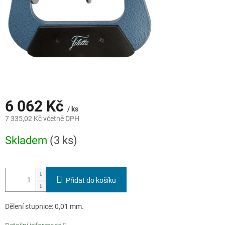
6 062 Kč
/ ks
7 335,02 Kč včetně DPH
Měrná
Skladem
(3 ks)
cena:
Přidat do košíku
Dělení stupnice: 0,01 mm.