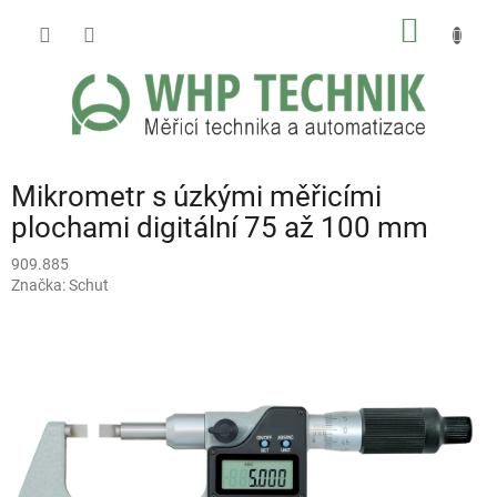
Přejít
NÁKUP
na
obsah
KOŠÍK
Mikrometr s úzkými měřicími
plochami digitální 75 až 100 mm
909.885
Značka:
Schut