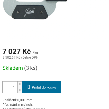
7 027 Kč
/ ks
8 502,67 Kč včetně DPH
Měrná
Skladem
(3 ks)
cena:
Přidat do košíku
Rozlišení: 0,001 mm.
Přepínání: mm/inch.