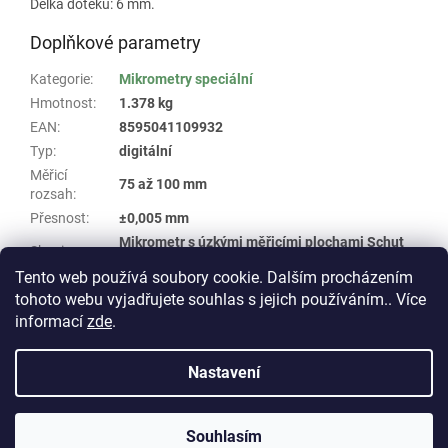
Délka doteku: 6 mm.
Doplňkové parametry
Kategorie
:
Mikrometry speciální
Hmotnost
:
1.378 kg
EAN
:
8595041109932
Typ
:
digitální
Měřicí
75 až 100 mm
rozsah
:
Přesnost
:
±0,005 mm
Mikrometr s úzkými měřicími plochami Schut
Skupina
:
#140
Tento web používá soubory cookie. Dalším procházením
tohoto webu vyjadřujete souhlas s jejich používáním.. Více
Z
informací
zde
.
á
Vytvořil Shoptet
p
Nastavení
a
t
Copyright 2026
E-shop WHP TECHNIK
. Všechna práva
í
Souhlasím
vyhrazena.