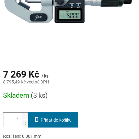
7 269 Kč
/ ks
8 795,49 Kč včetně DPH
Měrná
Skladem
(3 ks)
cena:
Přidat do košíku
Rozlišení: 0,001 mm.