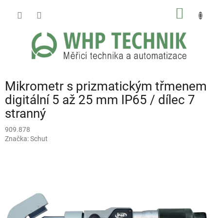
Přejít
NÁKUP
na
obsah
KOŠÍK
Mikrometr s prizmatickým třmenem
digitální 5 až 25 mm IP65 / dílec 7
stranný
909.878
Značka:
Schut