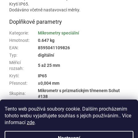
Krytí IP65.
Dodáváno včetně nastavovací měrky.
Doplňkové parametry
Kategorie
:
Mikrometry speciální
Hmotnost
:
0.647 kg
EAN
:
8595041109826
Typ
:
digitální
Měřicí
5 až 25 mm
rozsah
:
Krytí
:
IP65
Přesnost
:
±0,004 mm
Mikrometr s prizmatickým třmenem Schut
Skupina
:
#138
Dílec
:
7 stranný
Tento web používá soubory cookie. Dalším procházením
tohoto webu vyjadřujete souhlas s jejich používáním.. Více
Z
informací
zde
.
á
Vytvořil Shoptet
p