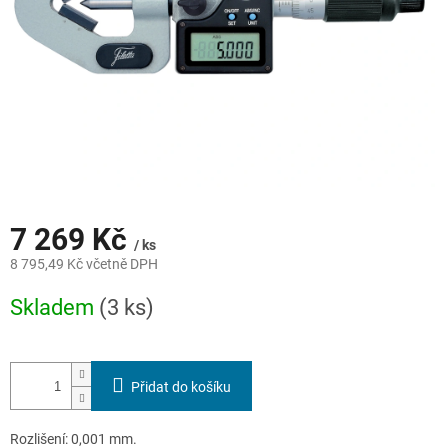
7 269 Kč
/ ks
8 795,49 Kč včetně DPH
Měrná
Skladem
(3 ks)
cena:
Přidat do košíku
Rozlišení: 0,001 mm.