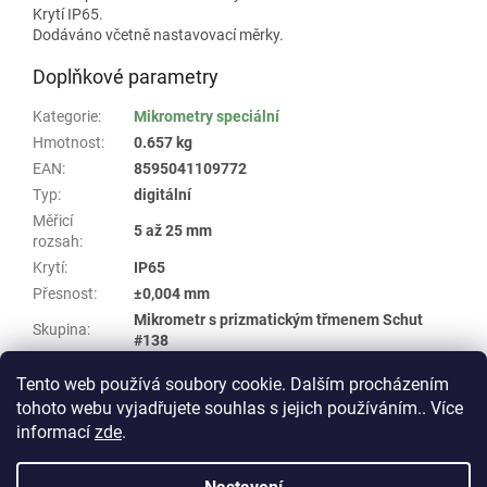
Krytí IP65.
Dodáváno včetně nastavovací měrky.
Doplňkové parametry
Kategorie
:
Mikrometry speciální
Hmotnost
:
0.657 kg
EAN
:
8595041109772
Typ
:
digitální
Měřicí
5 až 25 mm
rozsah
:
Krytí
:
IP65
Přesnost
:
±0,004 mm
Mikrometr s prizmatickým třmenem Schut
Skupina
:
#138
Dílec
:
5 stranný
Tento web používá soubory cookie. Dalším procházením
tohoto webu vyjadřujete souhlas s jejich používáním.. Více
Z
informací
zde
.
á
Vytvořil Shoptet
p