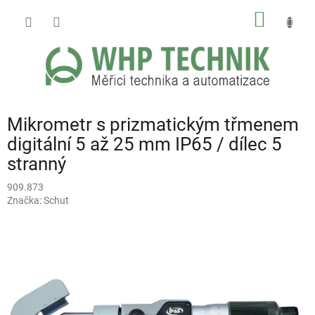
Přejít
NÁKUP
na
obsah
KOŠÍK
Mikrometr s prizmatickým třmenem
digitální 5 až 25 mm IP65 / dílec 5
stranný
909.873
Značka:
Schut