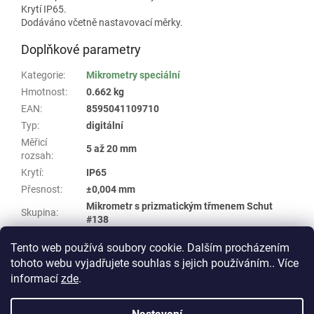
Krytí IP65.
Dodáváno včetně nastavovací měrky.
Doplňkové parametry
Kategorie
:
Mikrometry speciální
Hmotnost
:
0.662 kg
EAN
:
8595041109710
Typ
:
digitální
Měřicí
5 až 20 mm
rozsah
:
Krytí
:
IP65
Přesnost
:
±0,004 mm
Mikrometr s prizmatickým třmenem Schut
Skupina
:
#138
Dílec
:
3 stranný
Tento web používá soubory cookie. Dalším procházením
tohoto webu vyjadřujete souhlas s jejich používáním.. Více
Z
informací
zde
.
á
Vytvořil Shoptet
p