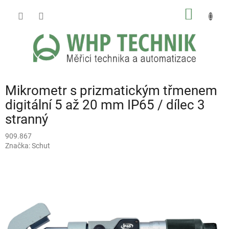
Přejít
NÁKUP
na
obsah
KOŠÍK
Mikrometr s prizmatickým třmenem
digitální 5 až 20 mm IP65 / dílec 3
stranný
909.867
Značka:
Schut