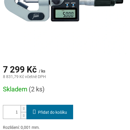
7 299 Kč
/ ks
8 831,79 Kč včetně DPH
Měrná
Skladem
(2 ks)
cena:
Přidat do košíku
Rozlišení: 0,001 mm.