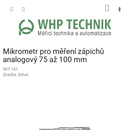
Přejít
NÁKUP
na
obsah
KOŠÍK
Mikrometr pro měření zápichů
analogový 75 až 100 mm
907.141
Značka:
Schut