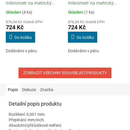
mikrometr na metrický
mikrometr na metrický
závity 60 ° / stoupání 0,4
závity 60 ° / stoupání 0,6
Skladem
(4 ks)
Skladem
(1 ks)
až 0,5 mm
až 0,9 mm
876,04 Kč včetně DPH
876,04 Kč včetně DPH
724 Kč
724 Kč
Do košíku
Do košíku
Dodáváno v páru.
Dodáváno v páru.
ZOBRAZIT VŠECHNY SOUVISEJÍCÍ PRODUKTY
Popis
Diskuze
Značka
Detailní popis produktu
Rozlišení: 0,001 mm.
Přepínání: mm/inch.
Absolutní/přírůstkové měření.