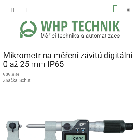
Přejít
NÁKUP
na
obsah
KOŠÍK
Mikrometr na měření závitů digitální
0 až 25 mm IP65
909.889
Značka:
Schut