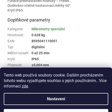
Funkce přednastavení hodnoty – Preset.
Dodáváno včetně nastavovací měrky 60°.
Krytí IP65.
Doplňkové parametry
Kategorie
:
Mikrometry speciální
Hmotnost
:
0.628 kg
EAN
:
8595041110051
Typ
:
digitální
Měřicí rozsah
:
0 až 25 mm
Krytí
:
IP65
Přesnost
:
±0,004 mm
Skupina
:
Mikrometr na měření závitů Schut #142
Tento web používá soubory cookie. Dalším procházením
tohoto webu vyjadřujete souhlas s jejich používáním.. Více
Z
informací
zde
.
á
Vytvořil Shoptet
p
Nastavení
a
t
Copyright 2026
E-shop WHP TECHNIK
. Všechna práva