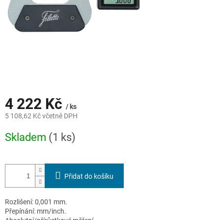
4 222 Kč
/ ks
5 108,62 Kč včetně DPH
Měrná
Skladem
(1 ks)
cena:
Přidat do košíku
Rozlišení: 0,001 mm.
Přepínání: mm/inch.