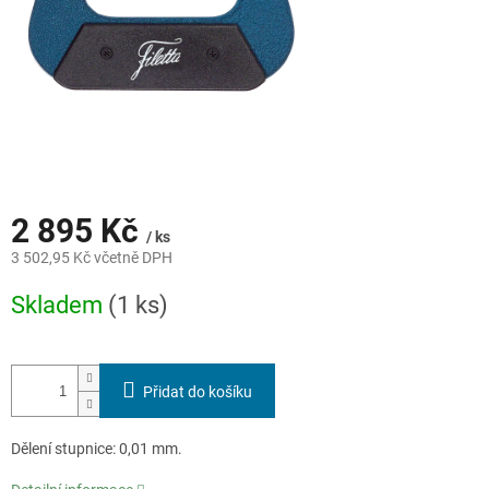
2 895 Kč
/ ks
3 502,95 Kč včetně DPH
Měrná
Skladem
(1 ks)
cena:
Přidat do košíku
Dělení stupnice: 0,01 mm.