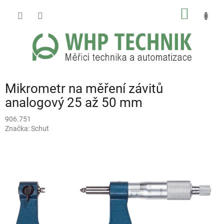
Přejít
NÁKUP
na
obsah
KOŠÍK
Mikrometr na měření závitů
analogový 25 až 50 mm
906.751
Značka:
Schut