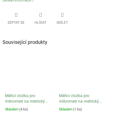
Detailní informace
ZEPTAT SE
HLÍDAT
SDÍLET
Související produkty
Měřicí vložka pro
Měřicí vložka pro
mikrometr na metrický
mikrometr na metrický
závity 60 ° / stoupání 0,4
závity 60 ° / stoupání 0,6
Skladem
(4 ks)
Skladem
(1 ks)
až 0,5 mm
až 0,9 mm