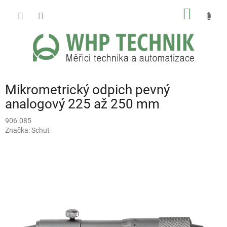
Přejít
NÁKUP
na
obsah
KOŠÍK
Mikrometrický odpich pevný
analogový 225 až 250 mm
906.085
Značka:
Schut