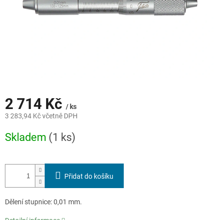
2 714 Kč
/ ks
3 283,94 Kč včetně DPH
Měrná
Skladem
(1 ks)
cena:
Přidat do košíku
Dělení stupnice: 0,01 mm.