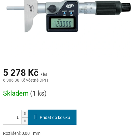
5 278 Kč
/ ks
6 386,38 Kč včetně DPH
Měrná
Skladem
(1 ks)
cena:
Přidat do košíku
Rozlišení: 0,001 mm.