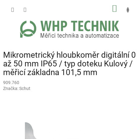
Přejít
NÁKUP
na
obsah
KOŠÍK
Mikrometrický hloubkoměr digitální 0
až 50 mm IP65 / typ doteku Kulový /
měřicí základna 101,5 mm
909.760
Značka:
Schut