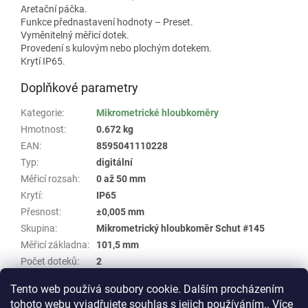
Aretační páčka.
Funkce přednastavení hodnoty – Preset.
Vyměnitelný měřicí dotek.
Provedení s kulovým nebo plochým dotekem.
Krytí IP65.
Doplňkové parametry
Kategorie
:
Mikrometrické hloubkoměry
Hmotnost
:
0.672 kg
EAN
:
8595041110228
Typ
:
digitální
Měřicí rozsah
:
0 až 50 mm
Krytí
:
IP65
Přesnost
:
±0,005 mm
Skupina
:
Mikrometrický hloubkoměr Schut #145
Měřicí základna
:
101,5 mm
Počet doteků
:
2
Typ doteku
:
kulový
Tento web používá soubory cookie. Dalším procházením
tohoto webu vyjadřujete souhlas s jejich používáním.. Více