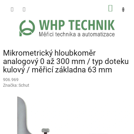
Přejít
NÁKUP
na
obsah
KOŠÍK
Mikrometrický hloubkoměr
analogový 0 až 300 mm / typ doteku
kulový / měřicí základna 63 mm
906.969
Značka:
Schut