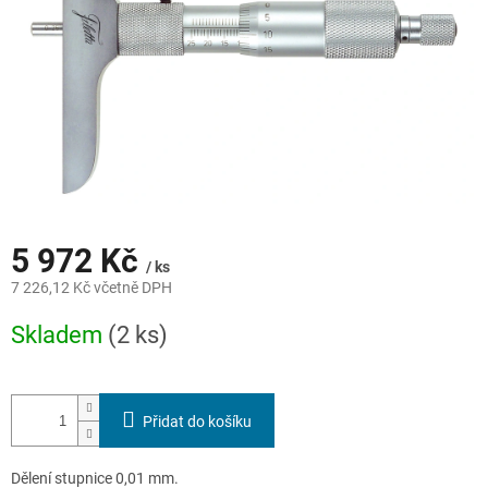
5 972 Kč
/ ks
7 226,12 Kč včetně DPH
Měrná
Skladem
(2 ks)
cena:
Přidat do košíku
Dělení stupnice 0,01 mm.