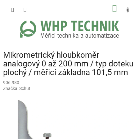
Přejít
NÁKUP
na
obsah
KOŠÍK
Mikrometrický hloubkoměr
analogový 0 až 200 mm / typ doteku
plochý / měřicí základna 101,5 mm
906.980
Značka:
Schut