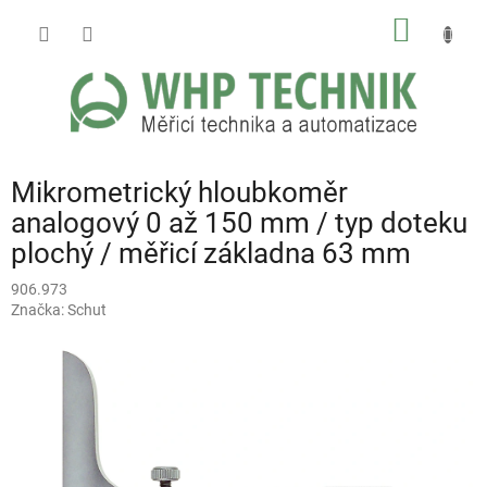
Přejít
NÁKUP
na
obsah
KOŠÍK
Mikrometrický hloubkoměr
analogový 0 až 150 mm / typ doteku
plochý / měřicí základna 63 mm
906.973
Značka:
Schut