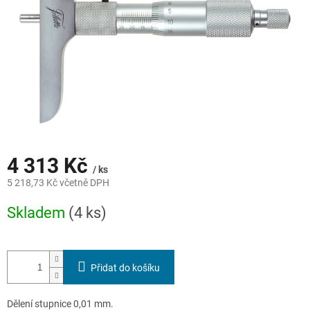
4 313 Kč
/ ks
5 218,73 Kč včetně DPH
Měrná
Skladem
(4 ks)
cena:
Přidat do košíku
Dělení stupnice 0,01 mm.