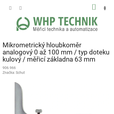
Přejít
NÁKUP
na
obsah
KOŠÍK
Mikrometrický hloubkoměr
analogový 0 až 100 mm / typ doteku
kulový / měřicí základna 63 mm
906.966
Značka:
Schut