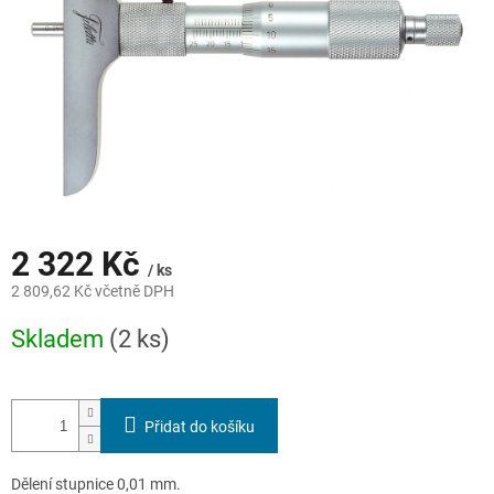
2 322 Kč
/ ks
2 809,62 Kč včetně DPH
Měrná
Skladem
(2 ks)
cena:
Přidat do košíku
Dělení stupnice 0,01 mm.