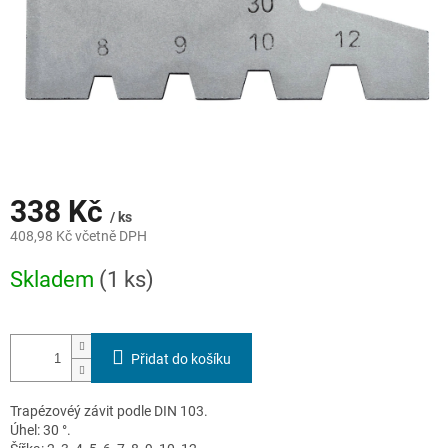
338 Kč
/ ks
408,98 Kč včetně DPH
Měrná
Skladem
(1 ks)
cena:
Přidat do košíku
Trapézovéý závit podle DIN 103.
Úhel: 30 °.