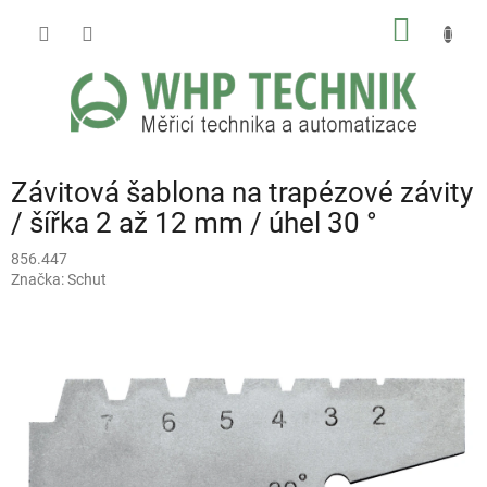
Přejít
NÁKUP
na
obsah
KOŠÍK
Závitová šablona na trapézové závity
/ šířka 2 až 12 mm / úhel 30 °
856.447
Značka:
Schut