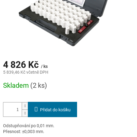
4 826 Kč
/ ks
5 839,46 Kč včetně DPH
Měrná
Skladem
(2 ks)
cena:
Přidat do košíku
Odstupňování po 0,01 mm.
Přesnost: ±0,003 mm.