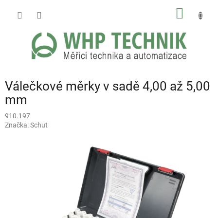
Přejít
NÁKUP
na
obsah
KOŠÍK
Válečkové měrky v sadě 4,00 až 5,00
mm
910.197
Značka:
Schut