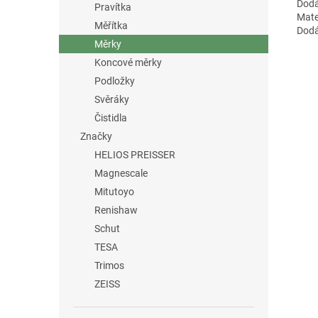
Dodá
Pravítka
Mater
Měřítka
Dodá
Měrky
Koncové měrky
Podložky
Svěráky
Čistidla
Značky
HELIOS PREISSER
Magnescale
Mitutoyo
Renishaw
Schut
TESA
Trimos
ZEISS