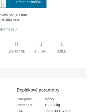
Přidat do košíku
vání po 0,01 mm.
: ±0,003 mm.
informace
ZEPTAT SE
HLÍDAT
SDÍLET
Doplňkové parametry
Kategorie
:
Měrky
Hmotnost
:
13.835 kg
EAN
:
8595041107686