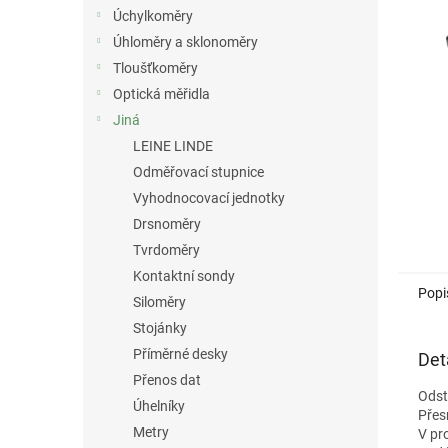
n
Úchylkoměry
e
Úhloměry a sklonoměry
l
Tloušťkoměry
Optická měřidla
Jiná
LEINE LINDE
Odměřovací stupnice
Vyhodnocovací jednotky
Drsnoměry
Tvrdoměry
Kontaktní sondy
Popi
Siloměry
Stojánky
Příměrné desky
Det
Přenos dat
Odst
Úhelníky
Přes
Metry
V pr