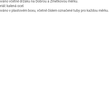
váno včetně držáku na Dobrou a Zmetkovou měrku.
iál: kalená ocel.
váno v plastovém boxu, včetně číslem označené tuby pro každou měrku.