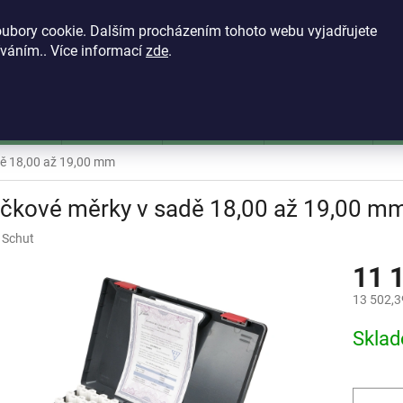
KONTAKTY
VŠEOBECNÉ OBCHODNÍ PODMÍNKY
ZÁSADY OCH
ubory cookie. Dalším procházením tohoto webu vyjadřujete
íváním.. Více informací
zde
.
HLEDAT
škoměry
Mikrometry
Dutinoměry
Úchylkoměry
Ú
dě 18,00 až 19,00 mm
ečkové měrky v sadě 18,00 až 19,00 m
:
Schut
11 
13 502,3
Měrná
Skla
cena: