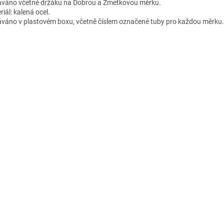
váno včetně držáku na Dobrou a Zmetkovou měrku.
iál: kalená ocel.
váno v plastovém boxu, včetně číslem označené tuby pro každou měrku.