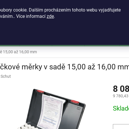
KONTAKTY
VŠEOBECNÉ OBCHODNÍ PODMÍNKY
ZÁSADY OCH
ubory cookie. Dalším procházením tohoto webu vyjadřujete
íváním.. Více informací
zde
.
HLEDAT
škoměry
Mikrometry
Dutinoměry
Úchylkoměry
Ú
dě 15,00 až 16,00 mm
ečkové měrky v sadě 15,00 až 16,00 m
:
Schut
8 0
9 780,43
Měrná
Skla
cena: