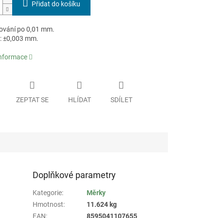
Přidat do košíku
vání po 0,01 mm.
: ±0,003 mm.
informace
ZEPTAT SE
HLÍDAT
SDÍLET
Doplňkové parametry
Kategorie
:
Měrky
Hmotnost
:
11.624 kg
EAN
:
8595041107655