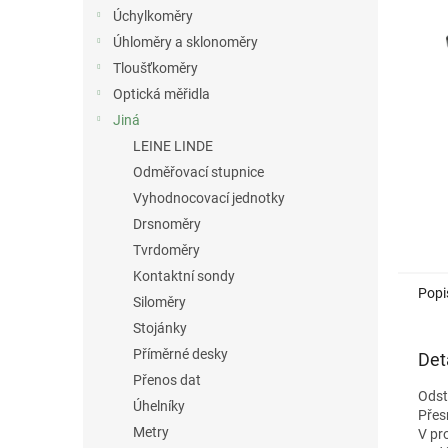
n
Úchylkoměry
e
Úhloměry a sklonoměry
l
Tloušťkoměry
Optická měřidla
Jiná
LEINE LINDE
Odměřovací stupnice
Vyhodnocovací jednotky
Drsnoměry
Tvrdoměry
Kontaktní sondy
Popi
Siloměry
Stojánky
Příměrné desky
Det
Přenos dat
Odst
Úhelníky
Přes
Metry
V pr