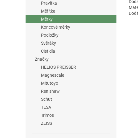
Dodá
Pravítka
Mater
Měřítka
Dodá
Měrky
Koncové měrky
Podložky
Svěráky
Čistidla
Značky
HELIOS PREISSER
Magnescale
Mitutoyo
Renishaw
Schut
TESA
Trimos
ZEISS