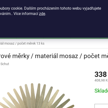
KONTAKTY
VŠEOBECNÉ OBCHODNÍ PODMÍNKY
ZÁSADY OCH
ubory cookie. Dalším procházením tohoto webu vyjadřujete
íváním.. Více informací
zde
.
HLEDAT
škoměry
Mikrometry
Dutinoměry
Úchylkoměry
Ú
iál mosaz / počet měrek 13 ks
ové měrky / materiál mosaz / počet m
:
Schut
338
408,98 K
Měrná
Skla
cena: