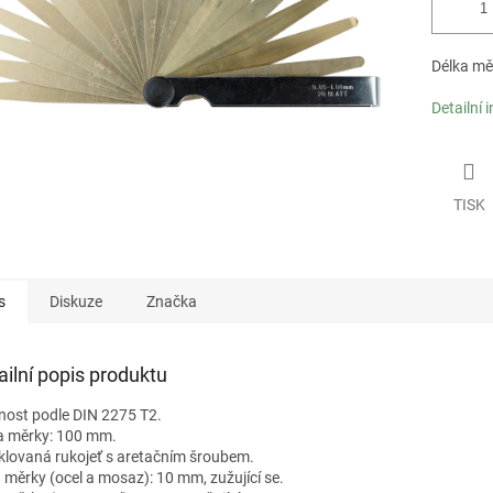
Délka mě
Detailní 
TISK
s
Diskuze
Značka
ailní popis produktu
nost podle DIN 2275 T2.
a měrky: 100 mm.
klovaná rukojeť s aretačním šroubem.
a měrky (ocel a mosaz): 10 mm, zužující se.