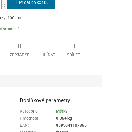
Přidat do košíku
rky: 100 mm.
informace
ZEPTAT SE
HLÍDAT
SDÍLET
Doplňkové parametry
Kategorie
:
Měrky
Hmotnost
:
0.064 kg
EAN
:
8595041107365