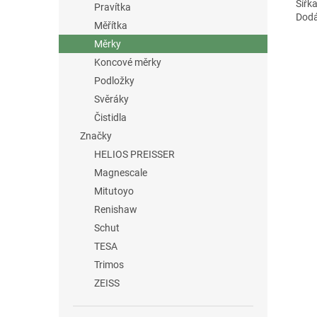
Šířka
Pravítka
Dodá
Měřítka
Měrky
Koncové měrky
Podložky
Svěráky
Čistidla
Značky
HELIOS PREISSER
Magnescale
Mitutoyo
Renishaw
Schut
TESA
Trimos
ZEISS