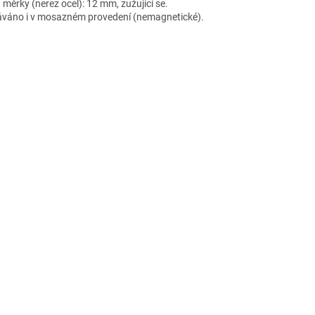
 měrky (nerez ocel): 12 mm, zužující se.
váno i v mosazném provedení (nemagnetické).