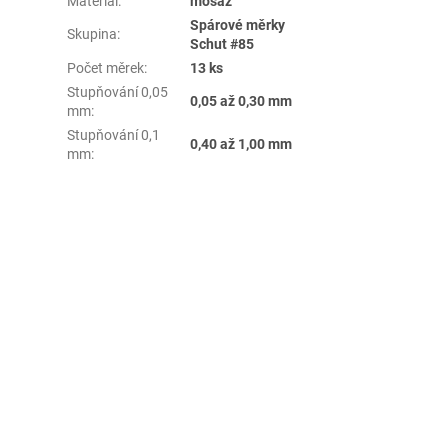
Materiál
:
mosaz
Spárové měrky
Skupina
:
Schut #85
Počet měrek
:
13 ks
Stupňování 0,05
0,05 až 0,30 mm
mm
:
Stupňování 0,1
0,40 až 1,00 mm
mm
: