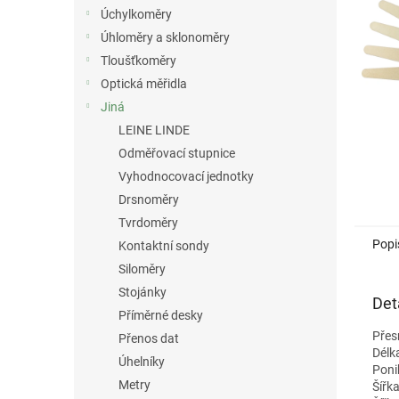
n
Úchylkoměry
e
Úhloměry a sklonoměry
l
Tloušťkoměry
Optická měřidla
Jiná
LEINE LINDE
Odměřovací stupnice
Vyhodnocovací jednotky
Drsnoměry
Tvrdoměry
Popi
Kontaktní sondy
Siloměry
Stojánky
Det
Příměrné desky
Přes
Přenos dat
Délk
Úhelníky
Poni
Metry
Šířk