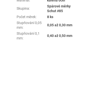
Materiál
:
kalená ocel
Spárové měrky
Skupina
:
Schut #85
Počet měrek
:
8 ks
Stupňování 0,05
0,05 až 0,30 mm
mm
:
Stupňování 0,1
0,40 až 0,50 mm
mm
: