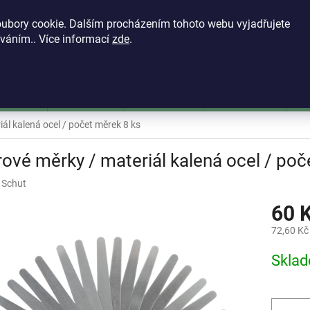
KONTAKTY
VŠEOBECNÉ OBCHODNÍ PODMÍNKY
ZÁSADY OCH
ubory cookie. Dalším procházením tohoto webu vyjadřujete
íváním.. Více informací
zde
.
HLEDAT
škoměry
Mikrometry
Dutinoměry
Úchylkoměry
Ú
ál kalená ocel / počet měrek 8 ks
ové měrky / materiál kalená ocel / poč
:
Schut
60 
72,60 Kč
Měrná
Skla
cena: