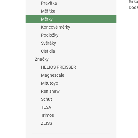
Šířka
Pravítka
Dodá
Měřítka
Měrky
Koncové měrky
Podložky
Svěráky
Čistidla
Značky
HELIOS PREISSER
Magnescale
Mitutoyo
Renishaw
Schut
TESA
Trimos
ZEISS