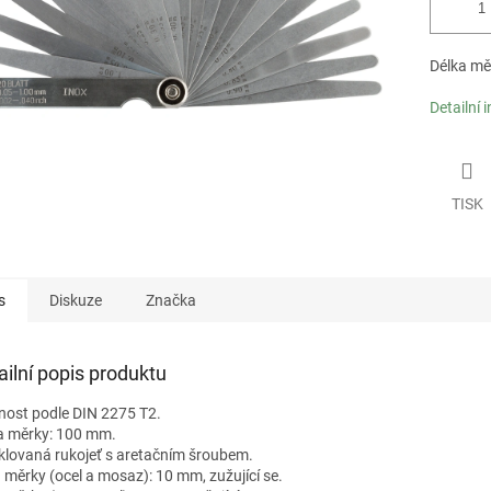
Délka mě
Detailní 
TISK
s
Diskuze
Značka
ailní popis produktu
nost podle DIN 2275 T2.
a měrky: 100 mm.
klovaná rukojeť s aretačním šroubem.
a měrky (ocel a mosaz): 10 mm, zužující se.