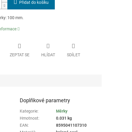
Přidat do košíku
rky: 100 mm.
informace
ZEPTAT SE
HLÍDAT
SDÍLET
Doplňkové parametry
Kategorie
:
Měrky
Hmotnost
:
0.031 kg
EAN
:
8595041107310