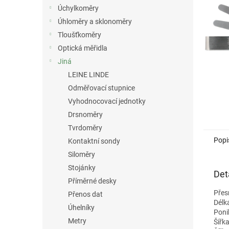
n
Úchylkoměry
e
Úhloměry a sklonoměry
l
Tloušťkoměry
Optická měřidla
Jiná
LEINE LINDE
Odměřovací stupnice
Vyhodnocovací jednotky
Drsnoměry
Tvrdoměry
Popi
Kontaktní sondy
Siloměry
Stojánky
Det
Příměrné desky
Přes
Přenos dat
Délk
Úhelníky
Poni
Metry
Šířk