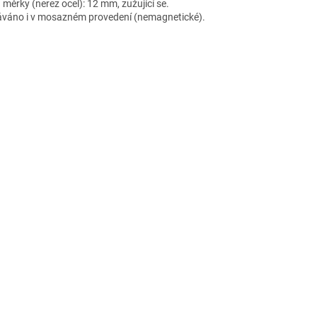
 měrky (nerez ocel): 12 mm, zužující se.
váno i v mosazném provedení (nemagnetické).