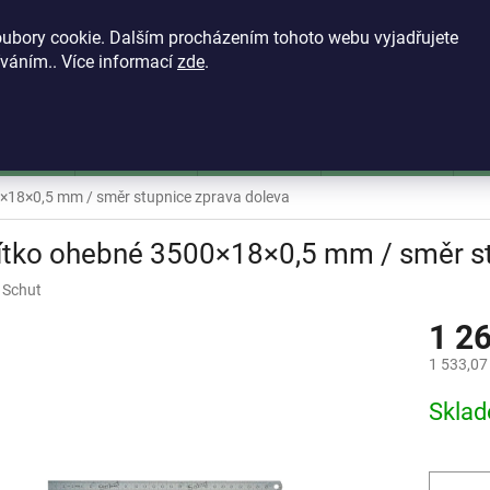
KONTAKTY
VŠEOBECNÉ OBCHODNÍ PODMÍNKY
ZÁSADY OCH
ubory cookie. Dalším procházením tohoto webu vyjadřujete
íváním.. Více informací
zde
.
HLEDAT
škoměry
Mikrometry
Dutinoměry
Úchylkoměry
Ú
×18×0,5 mm / směr stupnice zprava doleva
ítko ohebné 3500×18×0,5 mm / směr st
:
Schut
1 2
1 533,07
Měrná
Skla
cena: