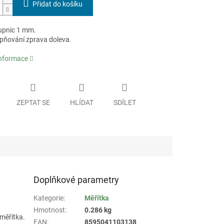
Přidat do košíku
tupnic 1 mm.
pňování zprava doleva.
informace
ZEPTAT SE
HLÍDAT
SDÍLET
Doplňkové parametry
Kategorie
:
Měřítka
Hmotnost
:
0.286 kg
 měřítka.
EAN
:
8595041103138