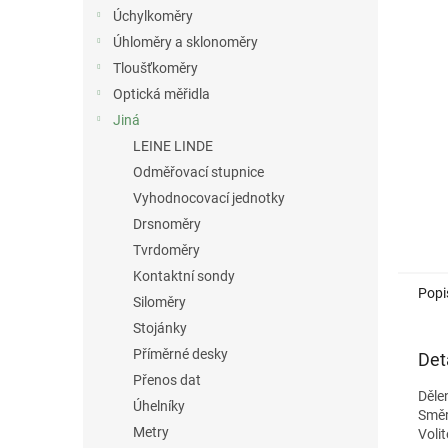
n
Úchylkoměry
e
Úhloměry a sklonoměry
l
Tloušťkoměry
Optická měřidla
Jiná
LEINE LINDE
Odměřovací stupnice
Vyhodnocovací jednotky
Drsnoměry
Tvrdoměry
Kontaktní sondy
Popi
Siloměry
Stojánky
Příměrné desky
Det
Přenos dat
Děle
Úhelníky
Směr
Metry
Voli