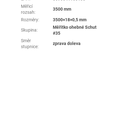
Měřicí
3500 mm
rozsah
:
Rozměry
:
3500×18×0,5 mm
Měřítko ohebné Schut
Skupina
:
#35
Směr
zprava doleva
stupnice
: