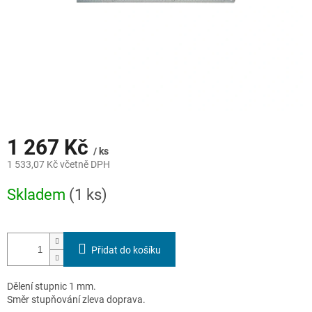
1 267 Kč
/ ks
1 533,07 Kč včetně DPH
Měrná
Skladem
(1 ks)
cena:
Přidat do košíku
Dělení stupnic 1 mm.
Směr stupňování zleva doprava.