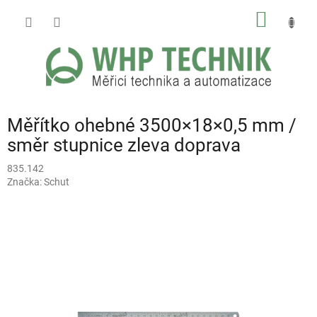
Přejít
NÁKUP
na
obsah
KOŠÍK
Měřítko ohebné 3500×18×0,5 mm /
směr stupnice zleva doprava
835.142
Značka:
Schut