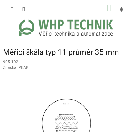
Přejít
NÁKUP
na
obsah
KOŠÍK
Měřicí škála typ 11 průměr 35 mm
905.192
Značka:
PEAK