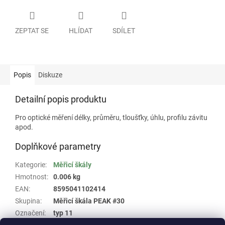
ZEPTAT SE
HLÍDAT
SDÍLET
Popis
Diskuze
Detailní popis produktu
Pro optické měření délky, průměru, tloušťky, úhlu, profilu závitu
apod.
Doplňkové parametry
Kategorie
:
Měřicí škály
Hmotnost
:
0.006 kg
EAN
:
8595041102414
Skupina
:
Měřicí škála PEAK #30
Označení
:
typ 11
Rozměr
:
průměr 35 mm