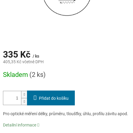
335 Kč
/ ks
405,35 Kč včetně DPH
Měrná
Skladem
(2 ks)
cena:
Přidat do košíku
Pro optické měření délky, průměru, tloušťky, úhlu, profilu závitu apod.
Detailní informace