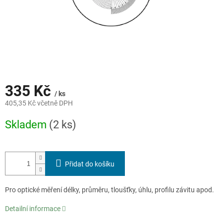
335 Kč
/ ks
405,35 Kč včetně DPH
Měrná
Skladem
(2 ks)
cena:
Přidat do košíku
Pro optické měření délky, průměru, tloušťky, úhlu, profilu závitu apod.
Detailní informace