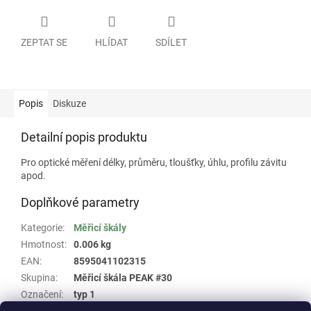
ZEPTAT SE
HLÍDAT
SDÍLET
Popis
Diskuze
Detailní popis produktu
Pro optické měření délky, průměru, tloušťky, úhlu, profilu závitu
apod.
Doplňkové parametry
Kategorie
:
Měřicí škály
Hmotnost
:
0.006 kg
EAN
:
8595041102315
Skupina
:
Měřicí škála PEAK #30
Označení
:
typ 1
Rozměr
:
průměr 35 mm