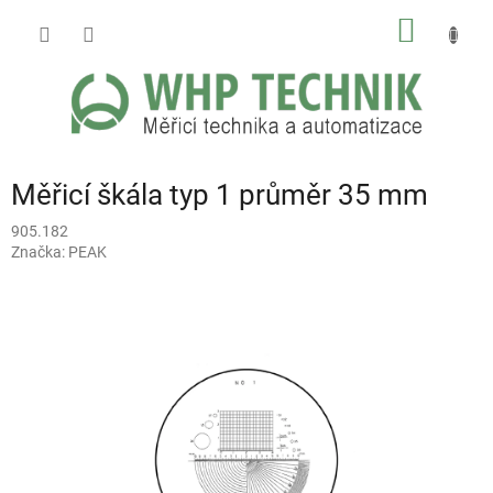
Přejít
NÁKUP
na
obsah
KOŠÍK
Měřicí škála typ 1 průměr 35 mm
905.182
Značka:
PEAK