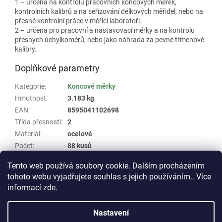
1 – určena na kontrolu pracovních koncových měrek,
kontrolních kalibrů a na seřizování délkových měřidel, nebo na
přesné kontrolní práce v měřicí laboratoři.
2 – určena pro pracovní a nastavovací měrky a na kontrolu
přesných úchylkoměrů, nebo jako náhrada za pevné třmenové
kalibry.
Doplňkové parametry
Kategorie
:
Koncové měrky
Hmotnost
:
3.183 kg
EAN
:
8595041102698
Třída přesnosti
:
2
Materiál
:
ocelové
Počet
:
88 kusů
Skupina
:
Koncové měrky v sadě Schut #32
Tento web používá soubory cookie. Dalším procházením
tohoto webu vyjadřujete souhlas s jejich používáním.. Více
Z
informací
zde
.
á
Vytvořil Shoptet
p
Nastavení
a