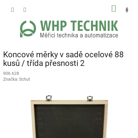
Přejít
NÁKUP
na
obsah
KOŠÍK
Koncové měrky v sadě ocelové 88
kusů / třída přesnosti 2
906.628
Značka:
Schut