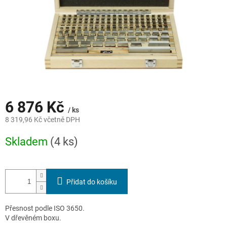
6 876 Kč
/ ks
8 319,96 Kč včetně DPH
Měrná
Skladem
(4 ks)
cena:
Přidat do košíku
Přesnost podle ISO 3650.
V dřevěném boxu.