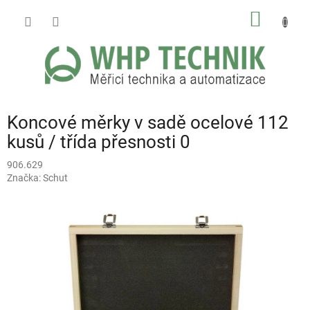
Přejít
NÁKUP
na
obsah
KOŠÍK
Koncové měrky v sadě ocelové 112
kusů / třída přesnosti 0
906.629
Značka:
Schut