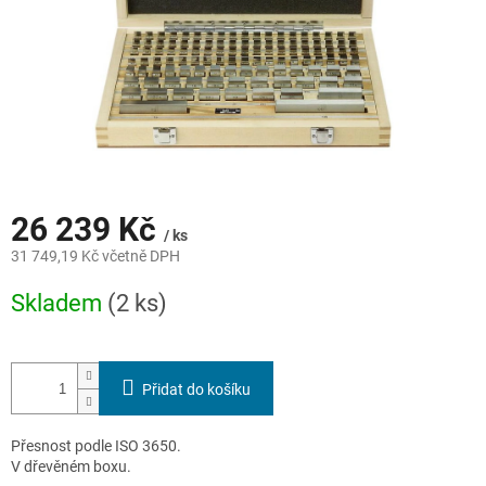
26 239 Kč
/ ks
31 749,19 Kč včetně DPH
Měrná
Skladem
(2 ks)
cena:
Přidat do košíku
Přesnost podle ISO 3650.
V dřevěném boxu.