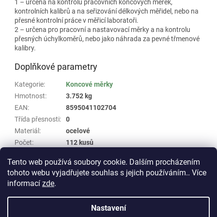
1 – určena na kontrolu pracovních koncových měrek,
kontrolních kalibrů a na seřizování délkových měřidel, nebo na
přesné kontrolní práce v měřicí laboratoři.
2 – určena pro pracovní a nastavovací měrky a na kontrolu
přesných úchylkoměrů, nebo jako náhrada za pevné třmenové
kalibry.
Doplňkové parametry
Kategorie
:
Koncové měrky
Hmotnost
:
3.752 kg
EAN
:
8595041102704
Třída přesnosti
:
0
Materiál
:
ocelové
Počet
:
112 kusů
Skupina
:
Koncové měrky v sadě Schut #32
Tento web používá soubory cookie. Dalším procházením
tohoto webu vyjadřujete souhlas s jejich používáním.. Více
Z
informací
zde
.
á
Vytvořil Shoptet
p
Nastavení
a