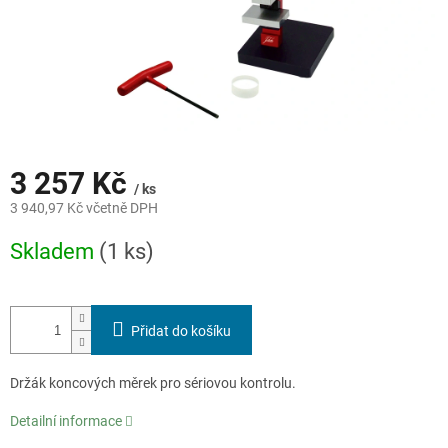
3 257 Kč
/ ks
3 940,97 Kč včetně DPH
Měrná
Skladem
(1 ks)
cena:
Přidat do košíku
Držák koncových měrek pro sériovou kontrolu.
Detailní informace