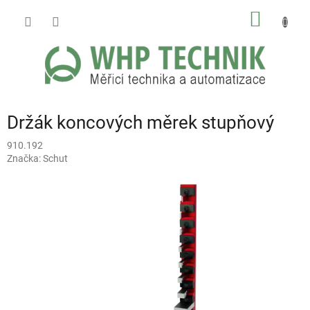
Přejít
NÁKUP
na
obsah
KOŠÍK
Držák koncových měrek stupňový
910.192
Značka:
Schut