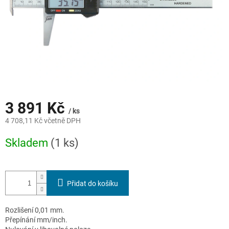
3 891 Kč
/ ks
4 708,11 Kč včetně DPH
Měrná
Skladem
(1 ks)
cena:
Přidat do košíku
Rozlišení 0,01 mm.
Přepínání mm/inch.