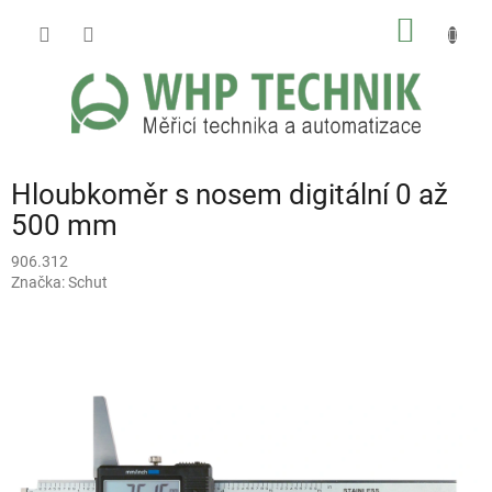
Přejít
NÁKUP
na
obsah
KOŠÍK
Hloubkoměr s nosem digitální 0 až
500 mm
906.312
Značka:
Schut