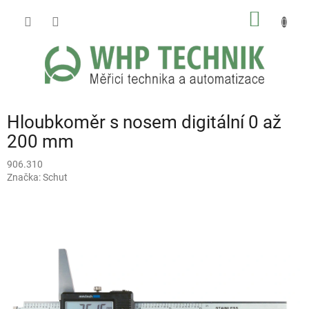
Přejít
NÁKUP
na
obsah
KOŠÍK
Hloubkoměr s nosem digitální 0 až
200 mm
906.310
Značka:
Schut