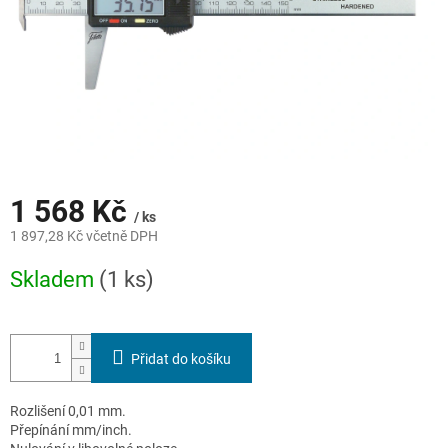
1 568 Kč
/ ks
1 897,28 Kč včetně DPH
Měrná
Skladem
(1 ks)
cena:
Přidat do košíku
Rozlišení 0,01 mm.
Přepínání mm/inch.