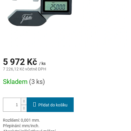
5 972 Kč
/ ks
7 226,12 Kč včetně DPH
Měrná
Skladem
(3 ks)
cena:
Přidat do košíku
Rozlišení: 0,001 mm.
Přepínání: mm/inch.