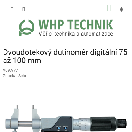
Přejít
NÁKUP
na
obsah
KOŠÍK
Dvoudotekový dutinoměr digitální 75
až 100 mm
909.977
Značka:
Schut