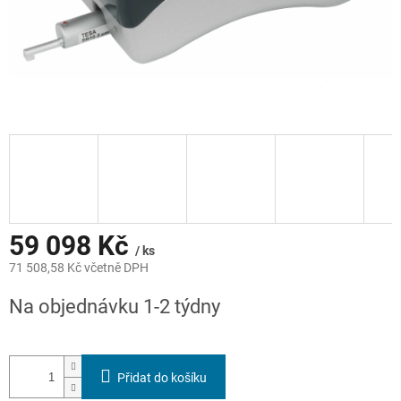
59 098 Kč
/ ks
71 508,58 Kč včetně DPH
Měrná
Na objednávku 1-2 týdny
cena:
Přidat do košíku