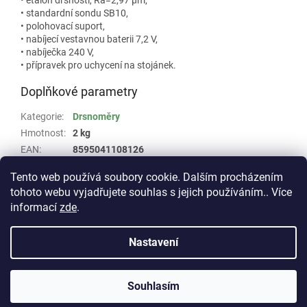
• standardní sondu SB10,
• polohovací suport,
• nabíjecí vestavnou baterii 7,2 V,
• nabíječka 240 V,
• přípravek pro uchycení na stojánek.
Doplňkové parametry
Kategorie
:
Drsnoměry
Hmotnost
:
2 kg
EAN
:
8595041108126
Skupina
:
RUGOSURF 20 TESA #100
Tento web používá soubory cookie. Dalším procházením
tohoto webu vyjadřujete souhlas s jejich používáním.. Více
Z
informací
zde
.
á
Vytvořil Shoptet
p
Nastavení
a
t
Copyright 2026
E-shop WHP TECHNIK
. Všechna práva
í
Souhlasím
vyhrazena.