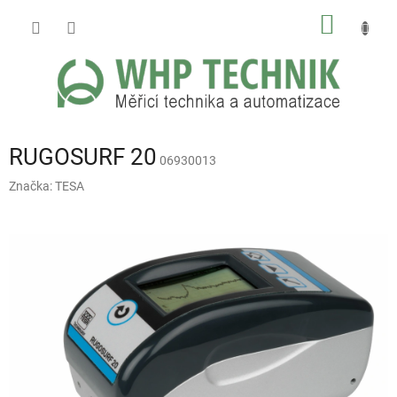
Přejít
NÁKUP
na
obsah
KOŠÍK
RUGOSURF 20
06930013
Značka:
TESA