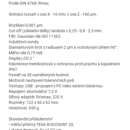
Podle DIN 4768: Rmax.
Snímací rozsah v ose X - 16 mm, v ose Z - 160 µm.
Rozlišení 0,001 µm.
Cut-off (základní délky) lambda c 0,25 - 0,8 - 2,5 mm.
Filtr: Gaussian dle ISO 11562.
Induktivní sonda.
Diamantovým hrot s radiusem 2 µm a vrcholovým úhlem 90°.
Měřicí síla 0,75 mN.
Displej LCD 2 ".
Klávesnice membránová s ochranou proti prachu a kapalinám
IP67.
Paměť na 30 naměřených hodnot.
Možnost nastavení tolerančních polí.
Výstupy: USB - propojení s PC nebo externí tiskárnou.
Napájení: akumulátor 7,2 V.
Síťový adaptér 3Vamax, 220 V.
Rozměry: 122 x 60 x 62 mm.
Hmotnost: 650 g.
Standardní příslušenství
• měřicí přístroj TESA RUGOSURF 20,
• etalon drsnosti, Ra=2,97 µm,