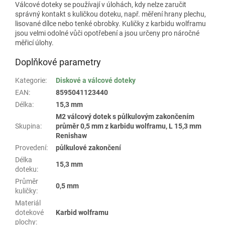
Válcové doteky se používají v úlohách, kdy nelze zaručit
správný kontakt s kuličkou doteku, např. měření hrany plechu,
lisované dílce nebo tenké obrobky. Kuličky z karbidu wolframu
jsou velmi odolné vůči opotřebení a jsou určeny pro náročné
měřicí úlohy.
Doplňkové parametry
Kategorie
:
Diskové a válcové doteky
EAN
:
8595041123440
Délka
:
15,3 mm
M2 válcový dotek s půlkulovým zakončením
Skupina
:
průměr 0,5 mm z karbidu wolframu, L 15,3 mm
Renishaw
Provedení
:
půlkulové zakončení
Délka
15,3 mm
doteku
:
Průměr
0,5 mm
kuličky
:
Materiál
dotekové
Karbid wolframu
plochy
: