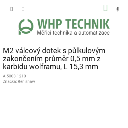
Přejít
NÁKUP
na
obsah
KOŠÍK
M2 válcový dotek s půlkulovým
zakončením průměr 0,5 mm z
karbidu wolframu, L 15,3 mm
A-5003-1210
Značka:
Renishaw