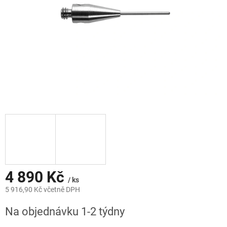
4 890 Kč
/ ks
5 916,90 Kč včetně DPH
Měrná
Na objednávku 1-2 týdny
cena: